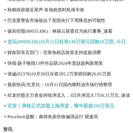
秋粮收获接近尾声 各地抢抓时机保丰收
巴克莱警告市场低估了英国央行下周降息的可能性
骏高控股(08035.HK)：林丽云获委任为执行董事_速看
贪玩(09890.HK)10月31日耗资148万港元回购10万股_今日精选
财政部等五部门：完善免税店政策支持提振消费
快报:扬子晚报13件作品获2024年度赵超构新闻奖
保诚(02378)10月30日斥资285.2万英镑回购26.85万股
最新快讯!生意社：10月31日国内燃料油市场行情整理
欣龙控股主力资金持续净流入，3日共净流入7350.31万元_速读
官宣！弗格正式加盟上海男篮，曝年薪超100万美元
PriceSeek提醒：曲靖焦炭价格偏强运行 观速讯
资讯