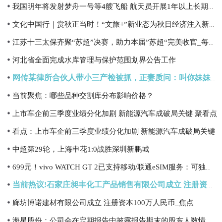
我国明年将发射梦舟一号等4艘飞船 航天员开展1年以上长期驻留试验|每日看点
文化中国行｜赏秋正当时！“文旅+”新业态为秋日经济注入新活力 播资讯
江苏十三太保齐聚“苏超”决赛，助力本届”苏超“完美收官_每日观点
河北省全面完成水库管理与保护范围划界公告工作
网传某律所合伙人带小三产检被抓，正妻质问：叫你妹妹还是姐姐？怀上没？
当前聚焦：哪些品种交割库分布影响价格？
上市车企前三季度业绩分化加剧 新能源汽车成破局关键 聚看点
看点：上市车企前三季度业绩分化加剧 新能源汽车成破局关键
中超第29轮，上海申花1:0战胜深圳新鹏城
699元！vivo WATCH GT 2已支持移动/联通eSIM服务：可独立通话联网
当前热议!石家庄昶丰化工产品销售有限公司成立 注册资本10万人民币
廊坊博诺建材有限公司成立 注册资本100万人民币_焦点
海星股份：公司会在定期报告中披露报告期末的股东人数情况|短讯