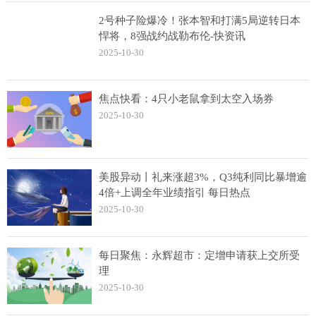
2号种子险爆冷！张本智和打满5局逆转日本
悍将，8强战约战勒布伦-快资讯
2025-10-30
焦点快看：4只小老鼠拿到太空入场券
2025-10-30
美股异动丨礼来涨超3%，Q3纯利同比暴增逾
4倍+上调全年业绩指引 每日热点
2025-10-30
每日聚焦：永辉超市：定增申请获上交所受
理
2025-10-30