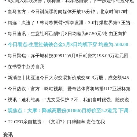
6次闯入欧联决赛，埃梅里：我深感自豪，下一步是带维拉夺冠
皇马官方：今日训练课将向媒体开放15分钟；北京时间17时开始
精选！久违了！林诗栋振臂+挥拳发泄：3-0打爆世界第9 王皓场边激动坏了
每日速讯：生意社环己酮5月8日均差为67.50元/吨 由正向扩大转为缩小
今日看点:生意社镝铁合金5月8日均线下穿 均差为-500.00元/吨
每日聚焦：赤子城科技(09911)5月8日耗资约198.09万港元回购20.6万股
在书香中芬芳自我
新消息丨比亚迪今日大宗交易折价成交60.3万股，成交额5451.72万元
今日热议：官方：咪咕视频、爱奇艺体育将转播U17亚洲杯第2轮中国vs日本
视讯！迪利维奥：“尤文受保护？不，我们当时很强。随便说，我们只想着赢”
观焦点：大摩：降威高股份(01066)目标价至5.2港元 下调盈利预测
T2 CEO亲自揽责：《文明7》口碑翻车 责任在我
资讯