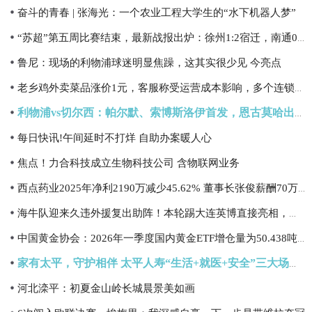
奋斗的青春 | 张海光：一个农业工程大学生的“水下机器人梦”
“苏超”第五周比赛结束，最新战报出炉：徐州1:2宿迁，南通0:0南京，无锡3:1泰州
鲁尼：现场的利物浦球迷明显焦躁，这其实很少见 今亮点
老乡鸡外卖菜品涨价1元，客服称受运营成本影响，多个连锁餐饮品牌已涨价
利物浦vs切尔西：帕尔默、索博斯洛伊首发，恩古莫哈出战|信息
每日快讯!午间延时不打烊 自助办案暖人心
焦点！力合科技成立生物科技公司 含物联网业务
西点药业2025年净利2190万减少45.62% 董事长张俊薪酬70万_独家焦点
海牛队迎来久违外援复出助阵！本轮踢大连英博直接亮相，值得期待
中国黄金协会：2026年一季度国内黄金ETF增仓量为50.438吨 同比增长114.88%
家有太平，守护相伴 太平人寿“生活+就医+安全”三大场景护航长者晚年生活|焦点热门
河北滦平：初夏金山岭长城晨景美如画