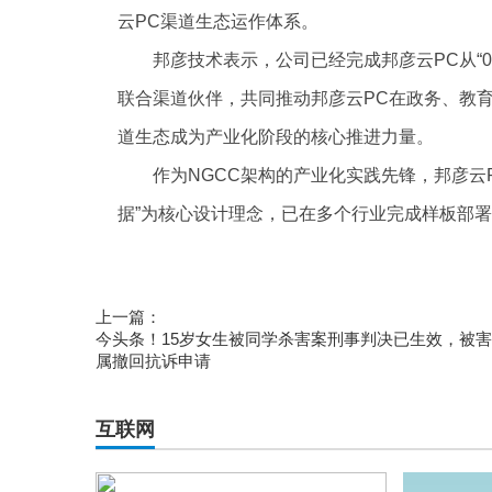
云PC渠道生态运作体系。
邦彦技术表示，公司已经完成邦彦云PC从“0
联合渠道伙伴，共同推动邦彦云PC在政务、教
道生态成为产业化阶段的核心推进力量。
作为NGCC架构的产业化实践先锋，邦彦云
据”为核心设计理念，已在多个行业完成样板部
标签：
pc
渠道战略
ngcc
邦彦技术
产品路线图
上一篇：
今头条！15岁女生被同学杀害案刑事判决已生效，被
属撤回抗诉申请
互联网