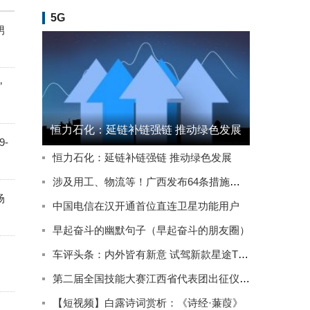
5G
男
”
恒力石化：延链补链强链 推动绿色发展
-
恒力石化：延链补链强链 推动绿色发展
涉及用工、物流等！广西发布64条措施推动实体经济高质量发展
场
中国电信在汉开通首位直连卫星功能用户
早起奋斗的幽默句子（早起奋斗的朋友圈）
车评头条：内外皆有新意 试驾新款星途TXL四驱星尊版
第二届全国技能大赛江西省代表团出征仪式在南昌举行
【短视频】白露诗词赏析：《诗经·蒹葭》