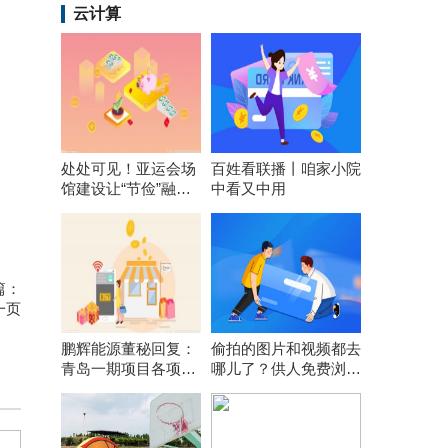
云计算
处处可见！亚运会场
百姓看联播丨咱家小院
馆建设让“节俭”融入
中看又中用
每个细节
篇：
一页
鹏辉能源董秘回复：
偷拍的图片和视频都去
青岛一期项目各项前
哪儿了？供人免费浏览
期工作在按计划推
引流或网上打包售卖
进，计划年内开工建
设