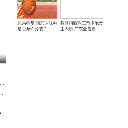
总局答复|固态调味料
强降雨致珠三角多地发
是否允许分装？
生内涝 广东全省提前
转移8万余人
0南京，无锡3:1泰州
天舟十号船箭组合体转运至发射区 将于近日择机发射
日主力资金丨加仓电子股 抛售电力设备股-焦点讯息
nhood(HOOD.US)绩后跌超13% 加密货币概念股集体承压
28万元，同比下滑63.63%
【图解】同期新高！“五一”假期交通出行预计达15.2亿人次|资讯