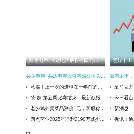
共达电声: 共达电声股份有限公司关于股票交易异常波动的公告 讯息
共达电声: 共达电声股份有限公司关于股票交易异常波动的公告 讯息
意媒丨上一次的进球在一年前的今天
“苏超”第五周比赛结束，最新战报出炉：徐州1:2宿迁，南通0:0南京，无锡3:1泰州
老乡鸡外卖菜品涨价1元，客服称受运营成本影响，多个连锁餐饮品牌已涨价
西点药业2025年净利2190万减少45.62% 董事长张俊薪酬70万_独家焦点
IT