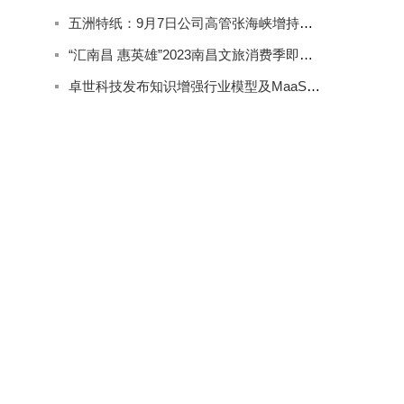
五洲特纸：9月7日公司高管张海峡增持公司股份合计2000股
“汇南昌 惠英雄”2023南昌文旅消费季即将精彩来袭
卓世科技发布知识增强行业模型及MaaS产品系列