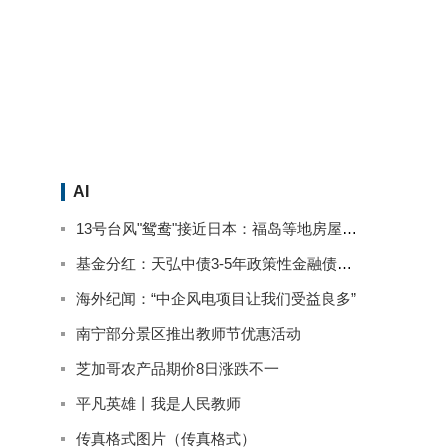
场
AI
13号台风"鸳鸯"接近日本：福岛等地房屋被淹停电 已致2人死亡
基金分红：天弘中债3-5年政策性金融债基金9月13日分红
海外纪闻：“中企风电项目让我们受益良多”
南宁部分景区推出教师节优惠活动
芝加哥农产品期价8日涨跌不一
平凡英雄丨我是人民教师
传真格式图片（传真格式）