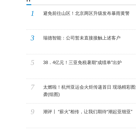
1
避免前往山区！北京两区升级发布暴雨黄警
3
瑞德智能：公司暂未直接接触上述客户
5
38．4亿元！三亚免税暑期“成绩单”出炉
7
太燃啦！杭州亚运会火炬传递首日 现场精彩图
袭(组图)
9
潮评丨 “薪火”相传，让我们期待“潮起亚细亚”