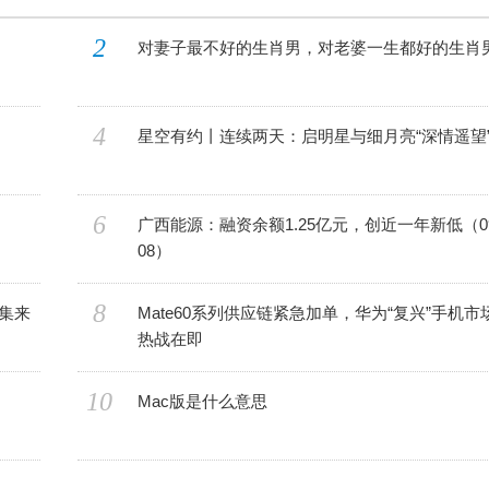
2
对妻子最不好的生肖男，对老婆一生都好的生肖
4
星空有约丨连续两天：启明星与细月亮“深情遥望
6
广西能源：融资余额1.25亿元，创近一年新低（09
08）
8
集来
Mate60系列供应链紧急加单，华为“复兴”手机市
热战在即
10
Mac版是什么意思