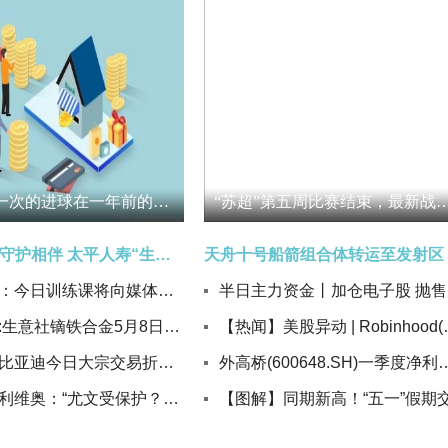
意媒丨上一次的进球在一年前的今天
“苏超”第五周比赛结束，最新战报出炉：徐州1:2宿迁，南通0:
家有太平，守护相伴 太平人寿“生活+就医+安全”三大场景护航长者晚年生活|焦点热门
皇马官方：今日训练课将向媒体开放15分钟；北京时间17时开始
半
今日看点:生意社镝铁合金5月8日均线下穿 均差为-500.00元/吨
【热闻】美股异动 | Robi
新消息丨比亚迪今日大宗交易折价成交60.3万股，成交额5451.72万元
外高桥(600648.SH)一季度净利润1482.
视讯！迪利维奥：“尤文受保护？不，我们当时很强。随便说，我们只想着赢”