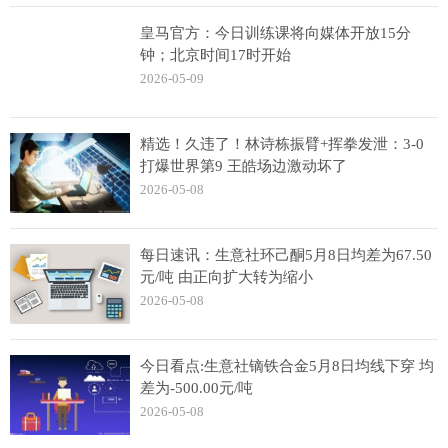
皇马官方：今日训练课将向媒体开放15分
钟；北京时间17时开始
2026-05-09
精选！久违了！林诗栋振臂+挥拳发泄：3-0
打爆世界第9 王皓场边激动坏了
2026-05-08
每日速讯：生意社环己酮5月8日均差为67.50
元/吨 由正向扩大转为缩小
2026-05-08
今日看点:生意社镝铁合金5月8日均线下穿 均
差为-500.00元/吨
2026-05-08