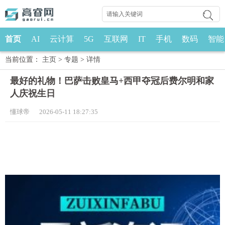
首页
AI
云计算
5G
互联网
IT
手机
数码
智能
当前位置：
主页
>
专题
>
详情
最好的礼物！巴萨击败皇马+西甲夺冠后费尔明和家
人庆祝生日
懂球帝 2026-05-11 18:27:35