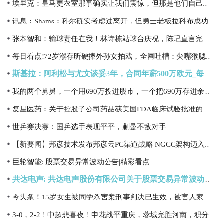
埃里克：皇马更衣室那事确实让我们震惊，但那是他们自己的事_今日热闻
讯息：Shams：科尔确实考虑过离开，但勇士老板拉科布成功挽留了他
张本智和：输球责任在我！林诗栋站球台庆祝，陈玘直言完了不能站
每日看点!72岁濮存昕硬捧外孙女拍戏，全网吐槽：尖嘴猴腮求放过
斯基拉：阿利松与尤文谈妥3年，合同年薪500万欧元_每日快讯
我的两个舅舅，一个用690万投进股市，一个把690万存进余额宝-每日热门
复星医药：关于控股子公司药品获美国FDA临床试验批准的公告
世乒赛决赛：国乒选手表现平平，蒯曼不敌对手
【新要闻】邦彦技术发布邦彦云PC渠道战略 NGCC架构迈入规模复制新阶段
巨轮智能: 股票交易异常波动公告|精彩看点
共达电声: 共达电声股份有限公司关于股票交易异常波动的公告 讯息
今头条！15岁女生被同学杀害案刑事判决已生效，被害人家属撤回抗诉申请
3-0，2-2！中超悲喜夜！申花战平重庆，蓉城完胜河南，积分榜更新 关注