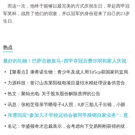
而这一次，他终于能够以最完美的方式庆祝生日，举起西甲冠
军奖杯，战胜了他们的宿敌，并以冠军的身份迎来了自己的23岁
生日。
热点
最好的礼物！巴萨击败皇马+西甲夺冠后费尔明和家人庆祝生日
【聚看点】康希诺生物：青少年及成人用Td5cp获国家药监局优先审评
力源科技：签订山东莱阳核电项目凝结水精处理设备供货合同，总价5298.00万元
热文：聚灿光电: 关于股东股份解除质押的公告
讯息：张柏芝母亲节晒母子4人照，8岁三胎儿子出镜，小眼睛却很帅气
张雪回应“参加儿子学校运动会被同学推销自家业务”：意外的供应商，必须安排去考察
名记：华盛顿奇才总裁表示，会考虑向下交易刚刚获得的状元签|每日关注