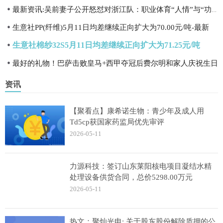
最新资讯:吴前妻子公开怒怼对浙江队：职业体育“人情”与“功利”的碰撞
生意社PP(纤维)5月11日均差继续正向扩大为70.00元/吨-最新
生意社棉纱32S5月11日均差继续正向扩大为71.25元/吨
最好的礼物！巴萨击败皇马+西甲夺冠后费尔明和家人庆祝生日
资讯
【聚看点】康希诺生物：青少年及成人用
Td5cp获国家药监局优先审评
2026-05-11
力源科技：签订山东莱阳核电项目凝结水精
处理设备供货合同，总价5298.00万元
2026-05-11
热文：聚灿光电: 关于股东股份解除质押的公