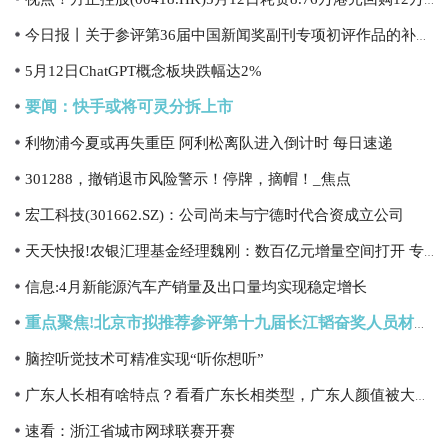
视点！方正控股(00418.HK)5月12日耗资8.76万港元回购12万股
今日报丨关于参评第36届中国新闻奖副刊专项初评作品的补充公示 扫码阅读手机版
5月12日ChatGPT概念板块跌幅达2%
要闻：快手或将可灵分拆上市
利物浦今夏或再失重臣 阿利松离队进入倒计时 每日速递
301288，撤销退市风险警示！停牌，摘帽！_焦点
宏工科技(301662.SZ)：公司尚未与宁德时代合资成立公司
天天快报!农银汇理基金经理魏刚：数百亿元增量空间打开 专精特新配置价值凸显
信息:4月新能源汽车产销量及出口量均实现稳定增长
重点聚焦!北京市拟推荐参评第十九届长江韬奋奖人员材料公示公告
脑控听觉技术可精准实现“听你想听”
广东人长相有啥特点？看看广东长相类型，广东人颜值被大大低估了
速看：浙江省城市网球联赛开赛