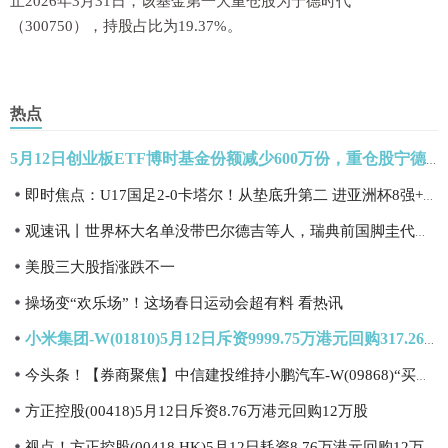
止2026年3月31日，该基金第一大重仓股为宁德时代
（300750），持股占比为19.37%。
热点
5月12日创业板ETF博时基金份额减少600万份，重仓股宁德时代、中际旭创、新易盛
即时焦点：U17国足2-0卡塔尔！从垫底升第二 进亚洲杯8强+21年后重返世界杯
观速讯丨世界杯大名单没带巴尔德吉等人，瑞典前国脚圭代蒂怒喷波特
美股三大股指涨跌不一
操场变“欢乐场”！这场春日运动会超有料 看热讯
小米集团-W(01810)5月12日斥资9999.75万港元回购317.26万股|热文
今头条！【券商聚焦】中信建投维持小鹏汽车-W(09868)“买入”评级 指其首次实现单季盈利
方正控股(00418)5月12日斥资8.76万港元回购12万股