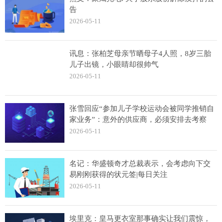
告
2026-05-11
讯息：张柏芝母亲节晒母子4人照，8岁三胎
儿子出镜，小眼睛却很帅气
2026-05-11
张雪回应“参加儿子学校运动会被同学推销自
家业务”：意外的供应商，必须安排去考察
2026-05-11
名记：华盛顿奇才总裁表示，会考虑向下交
易刚刚获得的状元签|每日关注
2026-05-11
埃里克：皇马更衣室那事确实让我们震惊，