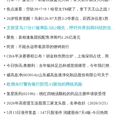
万幸！广厦官方：胡金秋膝盖无大碍，骨头韧带都没大问题-速看
焦点速看：空砍39+7+9！哈登太TM硬了，拿下天王山之战！
20岁怪兽觉醒！马刺126-97大胜3-2夺赛点，距西决仅差1胜
文班亚马27分17板率队3比2领先，呼吁外界别再纠结肘击事件
聚焦：喜相逢集团拟配售净筹约1.26亿港元
民营：不能永远带着原罪的镣铐前行
CBA半决赛赛程公布！胡金秋伤势出炉，上海深圳占优，用外籍裁判
今日快讯:奥赖利：去年输掉足总杯感觉很痛苦，今年我们努力击败切尔西
威高血净(603014):山东威高血液净化制品股份有限公司关于参加2026年山东辖区上市公司投资者网上集体接待日活动 今日要闻
欧洲央行警告银行防范AI驱动的网络风险
复星医药(02196)：桃红四物汤颗粒的药品注册申请获受理
2026年高密度互连股票三家龙头股，名单收好（2026/3/25）
5月13日涨停复盘：147只股涨停 润建股份7天4板-今日热闻