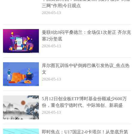
三网”作用|今日观点
2026-05-13
曼联0比0闷平桑德兰：全场仅1次射正 齐尔克
塞2分垫底
2026-05-13
库尔图瓦训练中铲倒姆巴佩引发热议_焦点热
文
2026-05-13
5月12日创业板ETF博时基金份额减少600万
份，重仓股宁德时代、中际旭创、新易盛
2026-05-13
即时焦点：U17国足2-0卡塔尔！从垫底升第