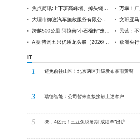
焦点简讯:上下班高峰堵、掉头绕路！市民建议优化同城南路通行，官方答复来了丨融媒问政·问政回访
大理市御途汽车施救服务有限公司成立 注册资本20万人民币
跨越500公里 阿拉善“小石榴籽”走进大漠边关-微动态
A股:猪肉五只优质龙头股（2026/3/25）|滚动
IT
1
避免前往山区！北京两区升级发布暴雨黄警
3
瑞德智能：公司暂未直接接触上述客户
5
38．4亿元！三亚免税暑期“成绩单”出炉