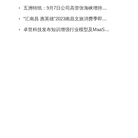
五洲特纸：9月7日公司高管张海峡增持公司股份合计2000股
“汇南昌 惠英雄”2023南昌文旅消费季即将精彩来袭
卓世科技发布知识增强行业模型及MaaS产品系列