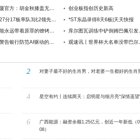
万幸！广厦官方：胡金秋膝盖无大碍，骨头韧带都没大问题-速看
创业板指创历史新高
文班亚马27分17板率队3比2领先，呼吁外界别再纠结肘击事件
*ST东晶录得8天6板|天天快报
民营：不能永远带着原罪的镣铐前行
库尔图瓦训练
欧洲央行警告银行防范AI驱动的网络风险
观速讯丨世界杯大名
2
对妻子最不好的生肖男，对老婆一生都好的生肖
4
星空有约丨连续两天：启明星与细月亮“深情遥望
6
广西能源：融资余额1.25亿元，创近一年新低（09
08）