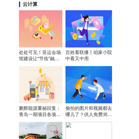
云计算
处处可见！亚运会场
百姓看联播丨咱家小院
馆建设让“节俭”融入
中看又中用
每个细节
鹏辉能源董秘回复：
偷拍的图片和视频都去
青岛一期项目各项前
哪儿了？供人免费浏览
期工作在按计划推
引流或网上打包售卖
进，计划年内开工建
设