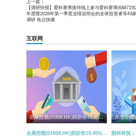
上一篇：
【调研快报】爱科赛博接待线上参与爱科赛博(688719)2
年度暨2026年第一季度业绩说明会的全体投资者等43
调研 焦点快播
互联网
企展控股(01808.HK)拟折价19.40%配售最多4897万股 净筹5227万港元-焦点热文
企展控股(01808.HK)拟折价19.40%配售最多4897万股 净筹5227万港元-焦点热文