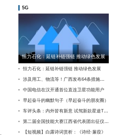
5G
恒力石化：延链补链强链 推动绿色发展
恒力石化：延链补链强链 推动绿色发展
涉及用工、物流等！广西发布64条措施推动实体经济高质量发展
中国电信在汉开通首位直连卫星功能用户
早起奋斗的幽默句子（早起奋斗的朋友圈）
车评头条：内外皆有新意 试驾新款星途TXL四驱星尊版
第二届全国技能大赛江西省代表团出征仪式在南昌举行
【短视频】白露诗词赏析：《诗经·蒹葭》