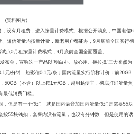
(资料图片)
餐，没有月租费，进入按量计费模式。根据公开消息，中国电信6
语音、短信流量均按量计费，新老用户都能办，9月底前全国实行彻
起试点0月租按量计费模式，9月底前全国全面覆盖。
产品发布会，宣称这一产品以“明白办、放心用、拖拉拽”三大卖点为
元/分钟，短彩信0.1元/条；国内流量实行阶梯计价：前20GB
元/GB，50GB（不含）以上按1元/GB，越用越便宜，彻底打消流量焦
有最低消费门槛。
租，但是有一个低消，就是国内语音加国内流量低消是需要55块
会按55块钱扣，套餐内没有流量，也没有分钟数，但是使用的话