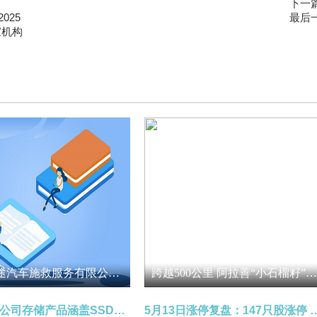
下一
025
最后
家机构
大理市御途汽车施救服务有限公司成立 注册资本20万人民币
跨越500公里 阿拉善“小石榴籽”走进大漠边关-微动态
朗科科技：公司存储产品涵盖SSD固态硬盘、DRAM内存条、嵌入式存储、移动存储等系列存储产品
5月13日涨停复盘：147只股涨停 润