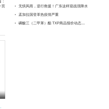
篇：
一页
无惧风雨，逆行救援！广东这样迎战强降水
孟加拉国登革热疫情严重
磷酸三（二甲苯）酯 TXP商品报价动态（2023-09-08）
建股份7天4板-今日热闻