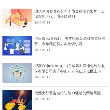
CBA半决赛赛程公布！胡金秋伤势出炉，上
海深圳占优，用外籍裁判
2026-05-14
今日快讯:奥赖利：去年输掉足总杯感觉很痛
苦，今年我们努力击败切尔西
2026-05-14
威高血净(603014):山东威高血液净化制品股
份有限公司关于参加2026年山东辖区上市公
司投资者网上集体接待日活动 今日要闻
2026-05-13
欧洲央行警告银行防范AI驱动的网络风险
2026-05-13