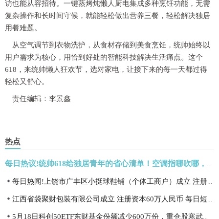
访也能从容招待。一键蒸烤炖懒人厨电集成多种烹饪功能，无需
复杂操作和长时间守候，就能轻松做出营养三餐，轻松解决独居
用餐难题。
从空气调节到衣物洗护，从食材存储到美食烹饪，统帅始终以
用户需求为核心，用恰到好处的智能科技解决生活痛点。这个
618，来统帅懒人狂欢节，选对家电，让接下来的每一天都过得
轻松又舒心。
责任编辑：李景鑫
热点
每日热议!统帅618给独居青年的省心清单！空调指哪吹哪，脏衣一机搞定
每日热闻!上饶市广丰区小挺球鞋铺（个体工商户）成立 注册资本10万人民币
江西省袋聚财包装有限公司成立 注册资本60万人民币 每日短讯
5月18日科创50ETF东财基金份额减少600万份，重仓股寒武纪、海光信息、中芯国际