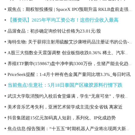
观焦点：期权智投播报 | SpaceX IPO预期升温 RKLB盘前走强 POET再度大涨
【播资讯】2025年平均工资公布！这些行业收入最高
品渥食品：初步确定询价转让价格为23.01元/股
海特生物: 关于获得注射用硫酸艾沙康唑药品注册证书的公告-热门看点
A股三大指数全天震荡调整 创业板指收跌0.36% 稀土、汽车板块走低_速读
养殖ETF鹏华(159867)盘中净申购3300万份，生猪产能去化趋势明确
PriceSeek提醒：1-4月十种有色金属产量同比增3.3%_每日时讯
当前焦点!生意社：5月18日泰国产区橡胶原料行情下跌
武汉大学取消预约入校后食堂爆满，学生“无座可坐”，学校回应
美术音乐艺考失利，亚洲艺术留学成主流|安全省钱 离家近
抖音集团超15亿元加码真人短剧，系列化、IP化成趋势
焦点信息:报告预测：“十五五”时期机器人产业将出现两大新趋势