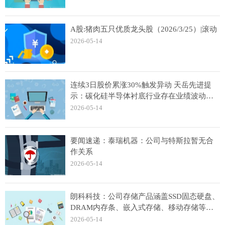
A股:猪肉五只优质龙头股（2026/3/25）|滚动
2026-05-14
连续3日股价累涨30%触发异动 天岳先进提
示：碳化硅半导体衬底行业存在业绩波动风
险_聚焦
2026-05-14
要闻速递：泰瑞机器：公司与特斯拉暂无合
作关系
2026-05-14
朗科科技：公司存储产品涵盖SSD固态硬盘、
DRAM内存条、嵌入式存储、移动存储等系
列存储产品
2026-05-14