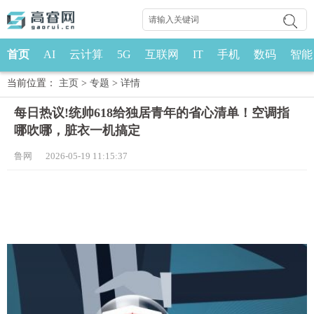
首页
AI
云计算
5G
互联网
IT
手机
数码
智能
当前位置：
主页
>
专题
>
详情
每日热议!统帅618给独居青年的省心清单！空调指
哪吹哪，脏衣一机搞定
鲁网 2026-05-19 11:15:37