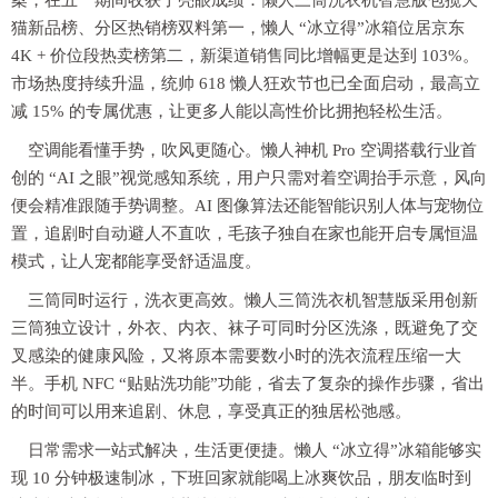
案，在五一期间收获了亮眼成绩：懒人三筒洗衣机智慧版包揽天
猫新品榜、分区热销榜双料第一，懒人 “冰立得”冰箱位居京东
4K + 价位段热卖榜第二，新渠道销售同比增幅更是达到 103%。
市场热度持续升温，统帅 618 懒人狂欢节也已全面启动，最高立
减 15% 的专属优惠，让更多人能以高性价比拥抱轻松生活。
空调能看懂手势，吹风更随心。懒人神机 Pro 空调搭载行业首
创的 “AI 之眼”视觉感知系统，用户只需对着空调抬手示意，风向
便会精准跟随手势调整。AI 图像算法还能智能识别人体与宠物位
置，追剧时自动避人不直吹，毛孩子独自在家也能开启专属恒温
模式，让人宠都能享受舒适温度。
三筒同时运行，洗衣更高效。懒人三筒洗衣机智慧版采用创新
三筒独立设计，外衣、内衣、袜子可同时分区洗涤，既避免了交
叉感染的健康风险，又将原本需要数小时的洗衣流程压缩一大
半。手机 NFC “贴贴洗功能”功能，省去了复杂的操作步骤，省出
的时间可以用来追剧、休息，享受真正的独居松弛感。
日常需求一站式解决，生活更便捷。懒人 “冰立得”冰箱能够实
现 10 分钟极速制冰，下班回家就能喝上冰爽饮品，朋友临时到