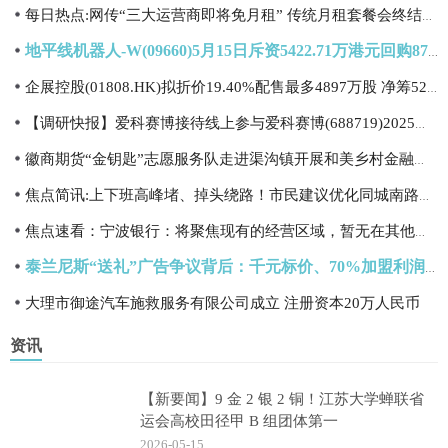
每日热点:网传“三大运营商即将免月租” 传统月租套餐会终结吗？
地平线机器人-W(09660)5月15日斥资5422.71万港元回购870万股-每日速讯
企展控股(01808.HK)拟折价19.40%配售最多4897万股 净筹5227万港元-焦点热文
【调研快报】爱科赛博接待线上参与爱科赛博(688719)2025年度暨2026年第一季度业绩说明会的全体投资者等43家机构调研 焦点快播
徽商期货“金钥匙”志愿服务队走进渠沟镇开展和美乡村金融培训
焦点简讯:上下班高峰堵、掉头绕路！市民建议优化同城南路通行，官方答复来了丨融媒问政·问政回访
焦点速看：宁波银行：将聚焦现有的经营区域，暂无在其他城市开设分行的计划
泰兰尼斯“送礼”广告争议背后：千元标价、70%加盟利润与38元出厂底价
大理市御途汽车施救服务有限公司成立 注册资本20万人民币
资讯
【新要闻】9 金 2 银 2 铜！江苏大学蝉联省
运会高校田径甲 B 组团体第一
2026-05-15