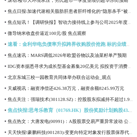
滚动:楼市大环境承压，劳氏超市一季度业绩仍超华尔街预期
焦点日报:加速代谢相关脂肪肝患者肝纤维化的“隐形杀手”被发现
焦点短讯！【调研快报】智动力接待线上参与公司2025年度网上业绩说明会的投资者调研
微导纳米收盘价逼近100元/股 焦点观察
速看：金利华电负债率升拟跨界收购股价抢跑 标的业绩有点差
焦点速讯：MARS调低2026年欧盟谷物以及油菜籽单产预期
IDG资本据悉寻求为成长型基金募集20亿美元 拟投资于消费科技等领域
北京东城三校一园教育共同体举办联合运动会_观点
天威视讯：融资净偿还426.38万元，融资余额8245.99万元
焦点关注：强瑞技术(301128.SZ)：控股股东拟减持不超过1.9335%股份
焦点快报!思考乐教育（01769.HK）股份奖励计划购股43.30万股
焦点热文：大唐发电(00991)：A股股票交易严重异常波动 公司以火力发电为主，公司尚无已投运算电协同项目
天天快报!豪鹏科技(001283):变更向特定对象发行股票保荐代表人