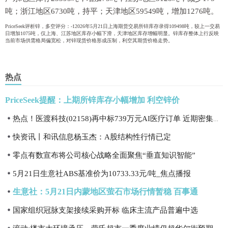
吨；浙江地区6730吨，持平；天津地区59549吨，增加1276吨。
PriceSeek评析锌，多空评分：-12026年5月21日上海期货交易所锌库存录得109498吨，较上一交易
日增加1075吨，仅上海、江苏地区库存小幅下滑，天津地区库存增幅明显。锌库存整体上行反映
当前市场供需格局偏宽松，对锌现货价格形成压制，利空其期货价格走势。
热点
PriceSeek提醒：上期所锌库存小幅增加 利空锌价
热点！医渡科技(02158)再中标739万元AI医疗订单 近期密集揽获多项顶级医疗机构项目
快资讯丨和讯信息杨玉杰：A股结构性行情已定
零点有数宣布将公司核心战略全面聚焦“垂直知识智能”
5月21日生意社ABS基准价为10733.33元/吨_焦点播报
生意社：5月21日内蒙地区萤石市场行情暂稳 百事通
国家组织冠脉支架接续采购开标 临床主流产品普遍中选