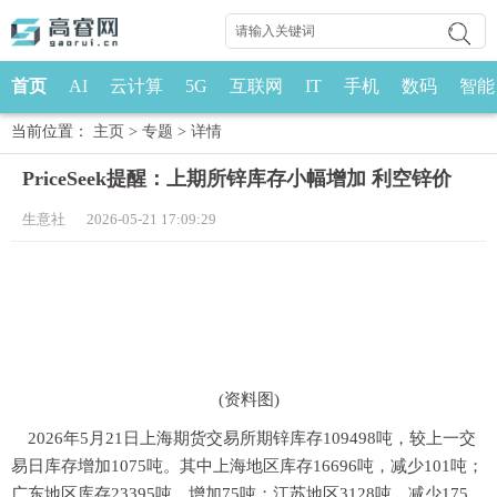
首页
AI
云计算
5G
互联网
IT
手机
数码
智能
当前位置：
主页
>
专题
>
详情
PriceSeek提醒：上期所锌库存小幅增加 利空锌价
生意社 2026-05-21 17:09:29
(资料图)
2026年5月21日上海期货交易所期锌库存109498吨，较上一交
易日库存增加1075吨。其中上海地区库存16696吨，减少101吨；
广东地区库存23395吨，增加75吨；江苏地区3128吨，减少175