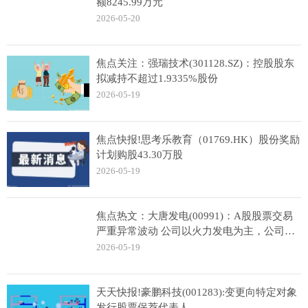
额8245.99万元
2026-05-20
焦点关注：强瑞技术(301128.SZ)：控股股东
拟减持不超过1.9335%股份
2026-05-19
焦点快报!思考乐教育（01769.HK）股份奖励
计划购股43.30万股
2026-05-19
焦点热文：大唐发电(00991)：A股股票交易
严重异常波动 公司以火力发电为主，公司尚
无已投运算电协同项目
2026-05-19
天天快报!豪鹏科技(001283):变更向特定对象
发行股票保荐代表人