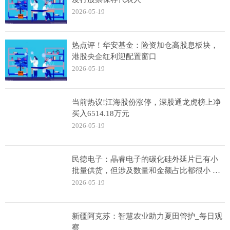
2026-05-19
热点评！华安基金：险资加仓高股息板块，
港股央企红利迎配置窗口
2026-05-19
当前热议!江海股份涨停，深股通龙虎榜上净
买入6514.18万元
2026-05-19
民德电子：晶睿电子的碳化硅外延片已有小
批量供货，但涉及数量和金额占比都很小 观
热点
2026-05-19
新疆阿克苏：智慧农业助力夏田管护_每日观
察