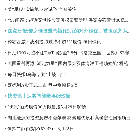
美“星舰”实施第12次试飞 当前关注
*ST闻泰：起诉安世控股等侵权案获受理 涉案金额暂计80亿元|每日观点
焦点日报:健之佳披露总额1亿元的对外担保，被担保方为云南健之佳连锁健康药房有限公司
德赛西威：惠创投拟减持不超3%股份-每日快讯
日活1300万挡不住TapTap跌至2.8分 《洛克王国：世界》S2赛季“暗改门”炸穿信任基线_实时焦点
大国重器再添“湖北力量” 国内最大双体海洋工程勘察船“桥苑号”正式下水
每日快报!乌海，太“上镜”了！
嘉德利A股正式上市 盘中涨幅超6倍
快资讯丨达实智能录得6天5板
[快讯]恒光股份96万限售股5月29日解禁
湖北能源称投资意愿不会削弱 将聚焦优质和高确定性回报项目
恒指牛熊街货比(67:33)︱5月22日