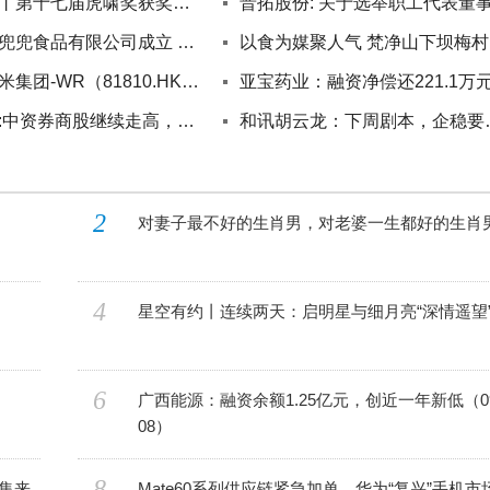
重磅发布丨第十七届虎啸奖获奖榜单正式发布！
连云港鲜兜兜食品有限公司成立 注册资本10万人民币
以
实时：小米集团-WR（81810.HK）6月1日收盘涨2.48%
最新资讯:中资券商股继续走高，截至发稿，国泰海通(02611.HK)涨5.13%，报13.73港元
和讯胡云龙
2
对妻子最不好的生肖男，对老婆一生都好的生肖
4
星空有约丨连续两天：启明星与细月亮“深情遥望
6
广西能源：融资余额1.25亿元，创近一年新低（09
08）
8
集来
Mate60系列供应链紧急加单，华为“复兴”手机市