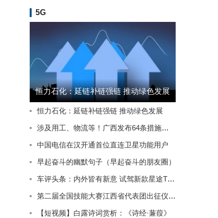
5G
恒力石化：延链补链强链 推动绿色发展
恒力石化：延链补链强链 推动绿色发展
涉及用工、物流等！广西发布64条措施推动实体经济高质量发展
中国电信在汉开通首位直连卫星功能用户
早起奋斗的幽默句子（早起奋斗的朋友圈）
车评头条：内外皆有新意 试驾新款星途TXL四驱星尊版
第二届全国技能大赛江西省代表团出征仪式在南昌举行
【短视频】白露诗词赏析：《诗经·蒹葭》