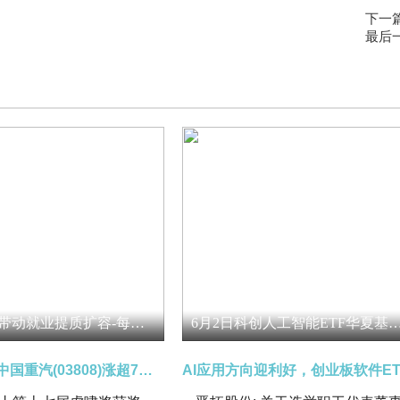
下一
最后
产业焕新 带动就业提质扩容-每日简讯
6月2日科创人工智能ETF华夏基金份额减少1800万份，重仓股芯原股份
港股异动 | 中国重汽(03808)涨超7% 5月重卡市场实现“三连涨” 每日热闻