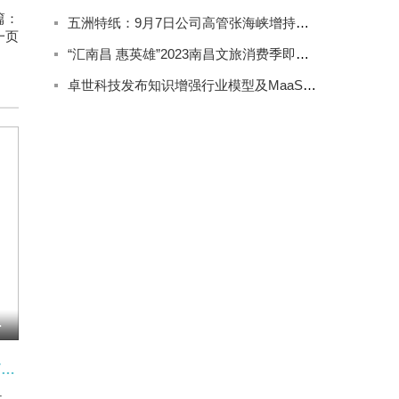
篇：
五洲特纸：9月7日公司高管张海峡增持公司股份合计2000股
一页
“汇南昌 惠英雄”2023南昌文旅消费季即将精彩来袭
卓世科技发布知识增强行业模型及MaaS产品系列
、寒武纪、澜起科技
AI应用方向迎利好，创业板软件ETF富国（159107）早盘涨逾4% 焦点资讯