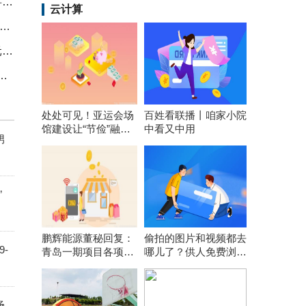
晋拓股份: 关于选举职工代表董事的公告
云计算
食为媒聚人气 梵净山下坝梅村厨激活乡村文旅 快讯
亚宝药业：融资净偿还221.1万元，融资余额2.29亿元|今日关注
：下周剧本，企稳要来？_焦点
处处可见！亚运会场
百姓看联播丨咱家小院
馆建设让“节俭”融入
中看又中用
男
每个细节
”
鹏辉能源董秘回复：
偷拍的图片和视频都去
-
青岛一期项目各项前
哪儿了？供人免费浏览
期工作在按计划推
引流或网上打包售卖
进，计划年内开工建
设
场