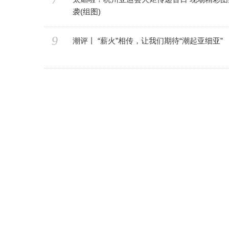
袭(组图)
9
潮评丨 “薪火”相传，让我们期待“潮起亚细亚”