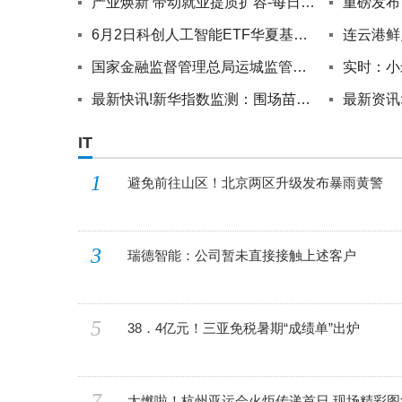
产业焕新 带动就业提质扩容-每日简讯
6月2日科创人工智能ETF华夏基金份额减少1800万份，重仓股芯原股份、寒武纪、澜起科技
国家金融监督管理总局运城监管分局核准王煜欧中国工商银行股份有限公司运城分行行长助理任职资格
最新快讯!新华指数监测：围场苗木油松苗、樟子松苗和云杉苗价格一升两降
IT
1
避免前往山区！北京两区升级发布暴雨黄警
3
瑞德智能：公司暂未直接接触上述客户
5
38．4亿元！三亚免税暑期“成绩单”出炉
7
太燃啦！杭州亚运会火炬传递首日 现场精彩图