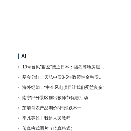
AI
13号台风"鸳鸯"接近日本：福岛等地房屋被淹停电 已致2人死亡
基金分红：天弘中债3-5年政策性金融债基金9月13日分红
海外纪闻：“中企风电项目让我们受益良多”
南宁部分景区推出教师节优惠活动
芝加哥农产品期价8日涨跌不一
平凡英雄丨我是人民教师
传真格式图片（传真格式）