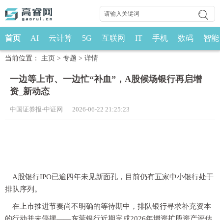
首页
AI
云计算
5G
互联网
IT
手机
数码
智能
当前位置：
主页
>
专题
>
详情
一边等上市、一边忙“补血”，A股候场银行再启增
资_新动态
中国证券报-中证网 2026-06-22 21:25:23
A股银行IPO已逾四年未见新面孔，目前仍有五家中小银行处于
排队序列。
在上市推进节奏尚不明确的等待期中，排队银行寻求补充资本
的行动并未停摆——东莞银行近期完成2026年增资扩股资产评估