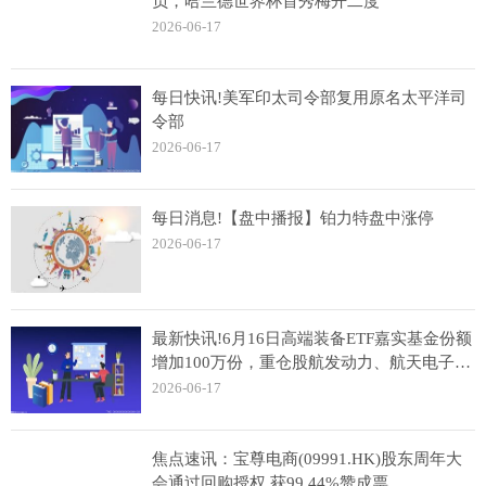
负，哈兰德世界杯首秀梅开二度
2026-06-17
每日快讯!美军印太司令部复用原名太平洋司
令部
2026-06-17
每日消息!【盘中播报】铂力特盘中涨停
2026-06-17
最新快讯!6月16日高端装备ETF嘉实基金份额
增加100万份，重仓股航发动力、航天电子、
中国卫星
2026-06-17
焦点速讯：宝尊电商(09991.HK)股东周年大
会通过回购授权 获99.44%赞成票