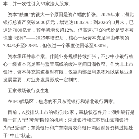
本，并一次性引入53家法人股东。
资本“缺血”的很大一个原因是资产端的扩张。2025年末，湖北
银行总资产突破6000亿元，增速达18.82%；到2026年3月末，已
逼近7000亿元，较年初增长超12%。但高速扩张的代价是资本被
快速“吃掉”——2025年增资后，核心一级资本充足率由年初的
7.94%升至8.96%，但仅过一个季度便回落至8.30%。
资本承压并非个案。伴随业务规模持续扩张，不少中小银行核
心一级资本充足率与监管底线的缓冲空间日渐收窄。作为非上市
银行，资本补充渠道相对有限，仅靠内部盈利累积难以满足业务
发展需要，对业务发展形成一定制约。
五家候场银行众生相
在IPO候场区，焦虑的不只东莞银行和湖北银行两家。
目前，A股排队上市的银行共5家，审核状态各异：湖州银行是
唯一进入“已问询”阶段的机构；湖北银行和江苏昆山农商银行
为“已受理”；东莞银行和广东南海农商银行均因财务资料过期处
于“中止”状态。