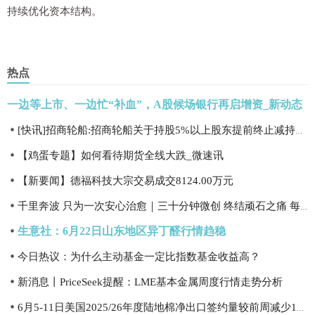
持续优化资本结构。
热点
一边等上市、一边忙“补血”，A股候场银行再启增资_新动态
[快讯]招商轮船:招商轮船关于持股5%以上股东提前终止减持计划暨减持股份结果
【鸡蛋专题】如何看待期货全线大跌_微速讯
【新要闻】德福科技大宗交易成交8124.00万元
千里奔波 只为一次安心治愈｜三十分钟微创 终结顽石之痛 每日短讯
生意社：6月22日山东地区异丁醛行情趋稳
今日热议：为什么主动基金一定比指数基金收益高？
新消息丨PriceSeek提醒：LME基本金属周度行情走势分析
6月5-11日美国2025/26年度陆地棉净出口签约量较前周减少15%