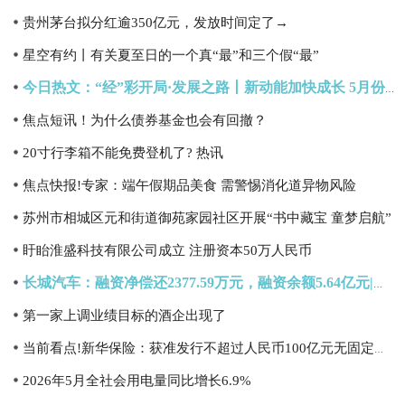
贵州茅台拟分红逾350亿元，发放时间定了→
星空有约丨有关夏至日的一个真“最”和三个假“最”
今日热文：“经”彩开局·发展之路丨新动能加快成长 5月份我国经济发展向新向优
焦点短讯！为什么债券基金也会有回撤？
20寸行李箱不能免费登机了? 热讯
焦点快报!专家：端午假期品美食 需警惕消化道异物风险
苏州市相城区元和街道御苑家园社区开展“书中藏宝 童梦启航”
盱眙淮盛科技有限公司成立 注册资本50万人民币
长城汽车：融资净偿还2377.59万元，融资余额5.64亿元|今日看点
第一家上调业绩目标的酒企出现了
当前看点!新华保险：获准发行不超过人民币100亿元无固定期限资本债券
2026年5月全社会用电量同比增长6.9%