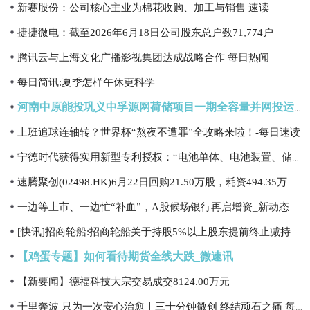
新赛股份：公司核心主业为棉花收购、加工与销售 速读
捷捷微电：截至2026年6月18日公司股东总户数71,774户
腾讯云与上海文化广播影视集团达成战略合作 每日热闻
每日简讯:夏季怎样午休更科学
河南中原能投巩义中孚源网荷储项目一期全容量并网投运 焦点短讯
上班追球连轴转？世界杯“熬夜不遭罪”全攻略来啦！-每日速读
宁德时代获得实用新型专利授权：“电池单体、电池装置、储能装置及用电装置”|每日快报
速腾聚创(02498.HK)6月22日回购21.50万股，耗资494.35万港元 今日热搜
一边等上市、一边忙“补血”，A股候场银行再启增资_新动态
[快讯]招商轮船:招商轮船关于持股5%以上股东提前终止减持计划暨减持股份结果
【鸡蛋专题】如何看待期货全线大跌_微速讯
【新要闻】德福科技大宗交易成交8124.00万元
千里奔波 只为一次安心治愈｜三十分钟微创 终结顽石之痛 每日短讯