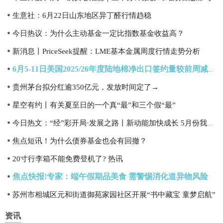
生意社：6月22日山东地区异丁醛行情趋稳
今日热议：为什么主动基金一定比指数基金收益高？
新消息丨PriceSeek提醒：LME基本金属周度行情走势分析
6月5-11日美国2025/26年度陆地棉净出口签约量较前周减少15%
贵州茅台拟分红逾350亿元，发放时间定了→
星空有约丨有关夏至日的一个真“最”和三个假“最”
今日热文：“经”彩开局·发展之路丨新动能加快成长 5月份我国经济发展向新向优
焦点短讯！为什么债券基金也会有回撤？
20寸行李箱不能免费登机了? 热讯
焦点快报!专家：端午假期品美食 需警惕消化道异物风险
苏州市相城区元和街道御苑家园社区开展“书中藏宝 童梦启航”
资讯