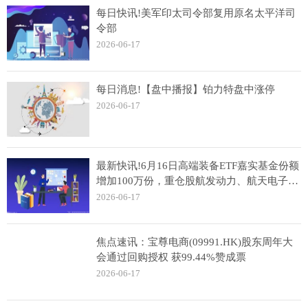
每日快讯!美军印太司令部复用原名太平洋司
令部
2026-06-17
每日消息!【盘中播报】铂力特盘中涨停
2026-06-17
最新快讯!6月16日高端装备ETF嘉实基金份额
增加100万份，重仓股航发动力、航天电子、
中国卫星
2026-06-17
焦点速讯：宝尊电商(09991.HK)股东周年大
会通过回购授权 获99.44%赞成票
2026-06-17