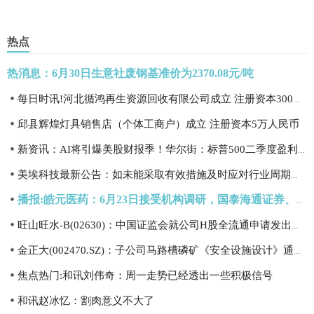
热点
热消息：6月30日生意社废钢基准价为2370.08元/吨
每日时讯!河北循鸿再生资源回收有限公司成立 注册资本300万人民币
邱县辉煌灯具销售店（个体工商户）成立 注册资本5万人民币
新资讯：AI将引爆美股财报季！华尔街：标普500二季度盈利有望飙升22%
美埃科技最新公告：如未能采取有效措施及时应对行业周期等影响将面临经营业绩波动的风险|今日讯
播报:皓元医药：6月23日接受机构调研，国泰海通证券、鹤禧基金等多家机构参与
旺山旺水-B(02630)：中国证监会就公司H股全流通申请发出备案通知书 今日热闻
金正大(002470.SZ)：子公司马路槽磷矿《安全设施设计》通过审查
焦点热门:和讯刘伟奇：周一走势已经透出一些积极信号
和讯赵冰忆：割肉意义不大了