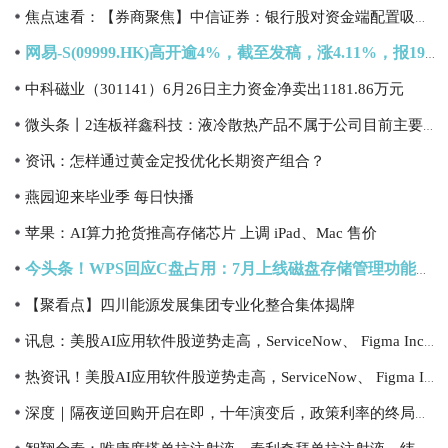
焦点速看：【券商聚焦】中信证券：银行股对资金端配置吸引力长期提升
网易-S(09999.HK)高开逾4%，截至发稿，涨4.11%，报195.2港元，成交额2.34亿港元
中科磁业（301141）6月26日主力资金净卖出1181.86万元
微头条丨2连板祥鑫科技：液冷散热产品不属于公司目前主要产品 不会对经营业绩产生重大影响
资讯：怎样通过黄金定投优化长期资产组合？
燕园迎来毕业季 每日快播
苹果：AI算力抢货推高存储芯片 上调 iPad、Mac 售价
今头条！WPS回应C盘占用：7月上线磁盘存储管理功能，用户可一键批量清理文件
【聚看点】四川能源发展集团专业化整合集体揭牌
讯息：美股AI应用软件股逆势走高，ServiceNow、 Figma Inc涨超5%
热资讯！美股AI应用软件股逆势走高，ServiceNow、 Figma Inc涨超5%
深度｜隔夜逆回购开启在即，十年演变后，政策利率的终局将至？-最新