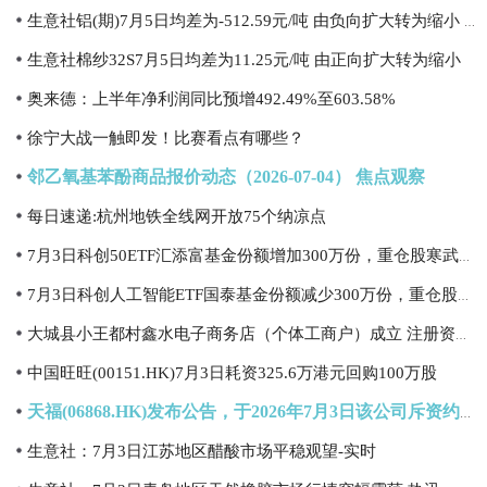
生意社铝(期)7月5日均差为-512.59元/吨 由负向扩大转为缩小 热点聚焦
生意社棉纱32S7月5日均差为11.25元/吨 由正向扩大转为缩小
奥来德：上半年净利润同比预增492.49%至603.58%
徐宁大战一触即发！比赛看点有哪些？
邻乙氧基苯酚商品报价动态（2026-07-04） 焦点观察
每日速递:杭州地铁全线网开放75个纳凉点
7月3日科创50ETF汇添富基金份额增加300万份，重仓股寒武纪、海光信息、中芯国际
7月3日科创人工智能ETF国泰基金份额减少300万份，重仓股芯原股份、寒武纪、澜起科技|每日简讯
大城县小王都村鑫水电子商务店（个体工商户）成立 注册资本1万人民币|快报
中国旺旺(00151.HK)7月3日耗资325.6万港元回购100万股
天福(06868.HK)发布公告，于2026年7月3日该公司斥资约5400港元回购2000股，回购价格为每股2.7港元
生意社：7月3日江苏地区醋酸市场平稳观望-实时