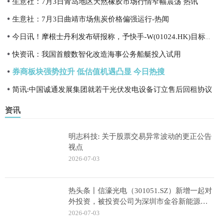
生意社：7月3日青岛地区天然橡胶市场行情窄幅震荡 热讯
生意社：7月3日曲靖市场焦炭价格偏强运行-热闻
今日讯！摩根士丹利发布研报称，予快手-W(01024.HK)目标价65港元以及“增持”评级
快资讯：我国首艘数智化改造海事公务船艇投入试用
券商板块强势拉升 低估值机遇凸显 今日热搜
简讯:中国诚通发展集团就若干光伏发电设备订立售后回租协议
资讯
明志科技: 关于股票交易异常波动的更正公告
视点
2026-07-03
热头条丨信濠光电（301051.SZ）新增一起对
外投资，被投资公司为深圳市金谷新能源科
技有限公司
2026-07-03